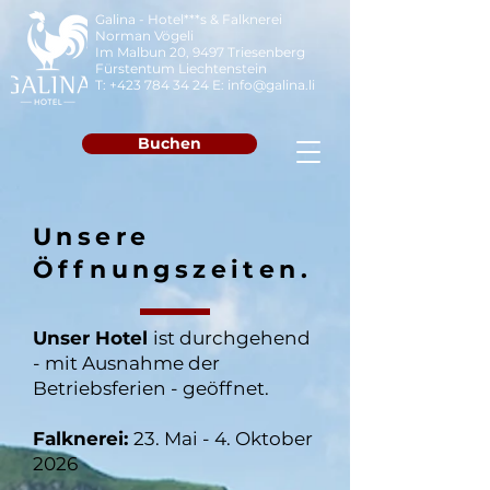
Galina - Hotel***s & Falknerei
Norman Vögeli
Im Malbun 20, 9497 Triesenberg
Fürstentum Liechtenstein
T:
+423 784 34 24
E:
info@galina.li
Buchen
Unsere
Öffnungszeiten.
Unser Hotel
ist durchgehend
- mit Ausnahme der
Betriebsferien - geöffnet.
Falknerei:
23. Mai - 4. Oktober
2026