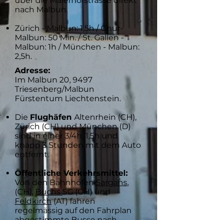
über die Maierhofstrasse direkt
nach Malbun.
Zürich - Malbun: 1,5h /
Chur-
Malbun: 50 Min. / St. Gallen -
Malbun: 1h / München - Malbun:
2,5h.
Adresse:
Im Malbun 20, 9497
Triesenberg/Malbun
Fürstentum Liechtenstein.
Die
Flughäfen
Altenrhein (CH),
Zürich (CH) und München (D)
sind in einer 3/4h, 1,5h und
knapp 3 Stunden mit dem Auto
entfernt.
Öffentliche Verkehrsmittel:
Von den Bahnhöfen
Sargans
,
(CH),
Buchs
SG (CH) und
Feldkirch
(AT) fahren
regelmässig auf den Fahrplan
abgestimmte Busse nach