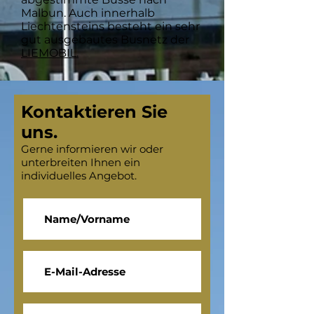
Malbun. Auch innerhalb
Liechtensteins besteht ein sehr
gut ausgebautes Busnetz der
LIEMOBIL.
Kontaktieren Sie
uns.
Gerne informieren wir oder
unterbreiten Ihnen ein
individuelles Angebot.