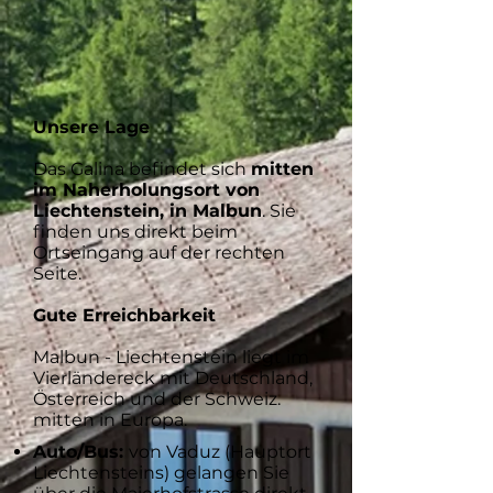
Unsere Lage
Das Galina befindet sich
mitten
im Naherholungsort von
Liechtenstein, in Malbun
. Sie
finden uns direkt beim
Ortseingang auf der rechten
Seite.
Gute Erreichbarkeit
Malbun - Liechtenstein liegt im
Vierländereck mit Deutschland,
Österreich und der Schweiz.
mitten in Europa.
Auto/Bus:
von Vaduz (Hauptort
Liechtensteins) gelangen Sie