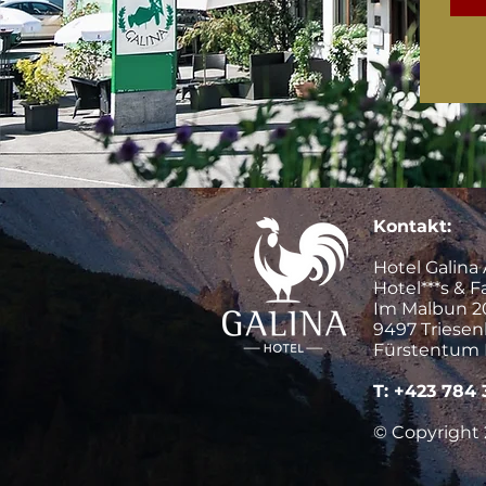
Kontakt:
Hotel Galina
Hotel***s & F
Im Malbun 2
9497 Triese
Fürstentum 
T: +423 784 
©
Copyright 