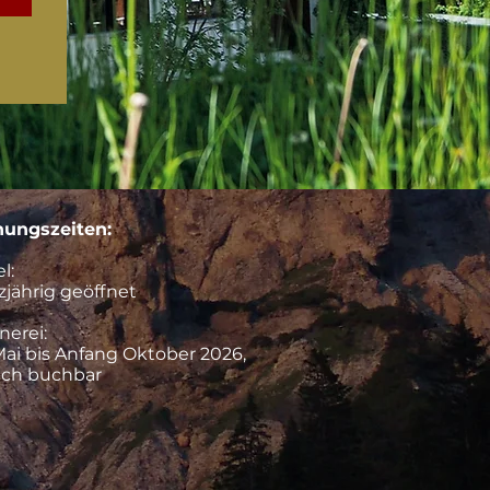
nungszeiten:
l:
jährig geöffnet
nerei:
Mai bis Anfang Oktober 2026,
ich buchbar