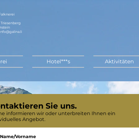
 Falknerei
 Triesenberg
nstein
info@galina.li
rei
Hotel***s
Aktivitäten
ntaktieren Sie uns.
ne informieren wir oder unterbreiten Ihnen ein
viduelles Angebot.