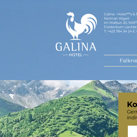
Galina - Hotel***s &
Norman Vögeli
Im Malbun 20, 9497
Fürstentum Liechte
T: +423 784 34 24 E:
Falkne
Ko
Ger
indi