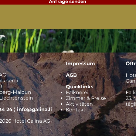
Anfrage senden
Impressum
Öff
 AG
AGB
Hote
alknerei
Ganz
0
Quicklinks
nberg-Malbun
Falknerei
Falk
Liechtenstein
Zimmer & Preise
23. 
Aktivitäten
tägl
34 24
¦
info@galina.li
Kontakt
2026 Hotel Galina AG