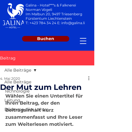
Galina - Hotel***s & Falknerei
Norman Vögeli
Im Malbun 20, 9497 Triesenberg
Fürstentum Liechtenstein
T:
+423 784 34 24
E:
info@galina.li
Buchen
Beitrag
Alle Beiträge
4. Mai 2020
Alle Beiträge
Der Mut zum Lehren
Technologie
Wählen Sie einen Untertitel für 
Leitung
Ihren Beitrag, der den 
Dilemma aller Lehrer
Beitragsinhalt kurz 
zusammenfasst und Ihre Leser 
zum Weiterlesen motiviert.