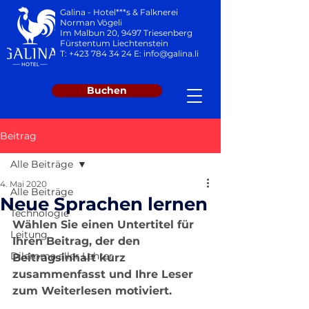
Galina - Hotel***s & Falknerei
Norman Vögeli
Im Malbun 20, 9497 Triesenberg
Fürstentum Liechtenstein
T:
+423 784 34 24
E:
info@galina.li
Buchen
Beitrag
Alle Beiträge
4. Mai 2020
Alle Beiträge
Neue Sprachen lernen
Technologie
Wählen Sie einen Untertitel für 
Leitung
Ihren Beitrag, der den 
Dilemma aller Lehrer
Beitragsinhalt kurz 
zusammenfasst und Ihre Leser 
zum Weiterlesen motiviert.