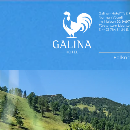
Galina - Hotel***s &
Norman Vögeli
Im Malbun 20, 9497
Fürstentum Liechte
T: +423 784 34 24 E:
Falkne