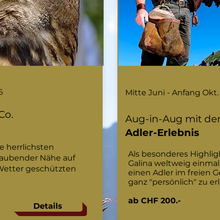
6
Mitte Juni - Anfang Okt.
Co.
Aug-in-Aug mit de
Adler-Erlebnis
e herrlichsten
Als besonderes Highligh
raubender Nähe auf
Galina weltweig einmal
Wetter geschützten
einen Adler im freien 
ganz "persönlich" zu er
ab CHF 200.-
Details