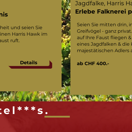
Jagdfalke, Harris 
Erlebe Falknerei p
nis
Seien Sie mitten drin, i
heit und seien Sie
Greifvögel - ganz privat
 einen Harris Hawk im
auf Ihre Faust fliegen 
ust ruft.
eines Jagdfalken & die 
majestätischen Adlers a
Details
ab CHF 400.-
el***s.