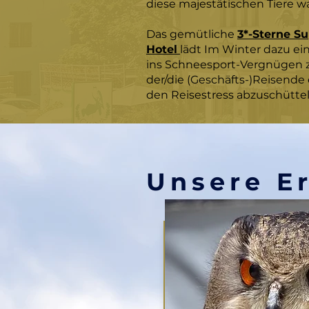
diese majestätischen Tiere wa
Das gemütliche
3*-Sterne Su
Hotel
lädt Im Winter dazu ein
ins Schneesport-Vergnügen z
der/die (Geschäfts-)Reisende 
den Reisestress abzuschütte
Unsere Er