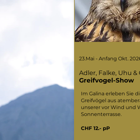
23.Mai - Anfang Okt. 202
Adler, Falke, Uhu & 
Greifvogel-Show
Im Galina erleben Sie di
Greifvögel aus atembe
unserer vor Wind und 
Sonnenterrasse.
CHF 12.- pP