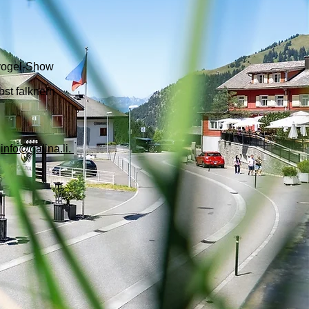
fvogel-Show
bst falknern
r
info@galina.li.