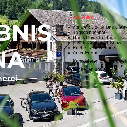
Aktuelles:
BNIS
nur Sa & So, 14 Uhr: Grei
Täglich buchbar:
Harris Hawk Erlebnis - sel
private Greifvogel-Show
Erlebe Falknerei privat
NA
Adler-Erlebnis
Kontaktieren Sie uns unte
Wir freuen uns auf Sie!
nerei