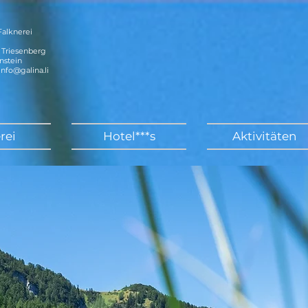
 Falknerei
 Triesenberg
nstein
info@galina.li
rei
Hotel***s
Aktivitäten