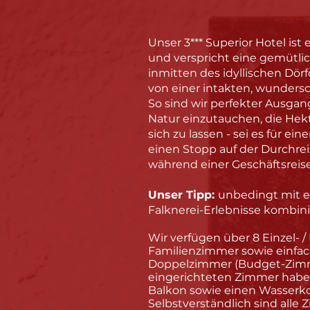
Unser 3*** Superior Hotel ist 
und verspricht eine gemütl
inmitten des idyllischen Dö
von einer intakten, wunders
So sind wir perfekter Ausgan
Natur einzutauchen, die Hekt
sich zu lassen - sei es für eine
einen Stopp auf der Durchrei
während einer Geschäftsreise
Unser Tipp:
unbedingt mit e
Falknerei-Erlebnisse kombini
​Wir verfügen über 8 Einzel- 
Familienzimmer sowie einfac
Doppelzimmer (Budget-Zimm
eingerichteten Zimmer haben
Balkon sowie einen Wasserkoc
Selbstverständlich sind alle