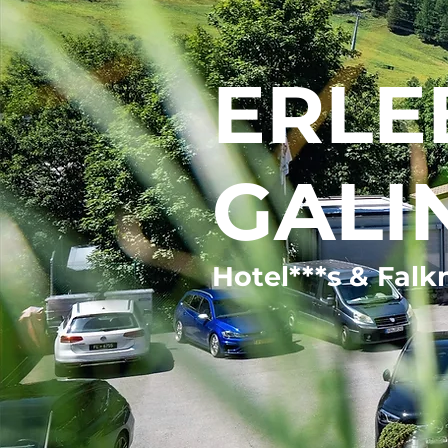
ERLE
GALI
Hot
el***s & Falk