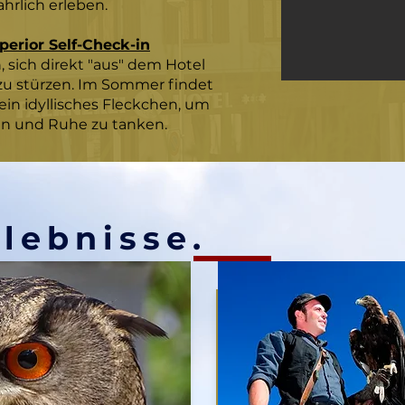
hrlich erleben.
perior Self-Check-in
, sich direkt "aus" dem Hotel
u stürzen. Im Sommer findet
ein idyllisches Fleckchen, um
ln und Ruhe zu tanken.
lebnisse.