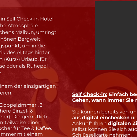
ein Self Check-in Hotel
iche Atmosphäre
rfchens Malbun, umringt
chönen Bergwelt.
gspunkt, um in die
ik des Alltags hinter
n (Kurz-) Urlaub, für
se oder als Ruhepol
.
inem der einzigartigen
eren.
Self Check-in:
Einfach b
Gehen, wann immer Sie 
/ Doppelzimmer , 3
here Einzel- &
Sie können bereits von u
er). Die gemütlich
aus
digital einchecken
un
 teilweise einen
Ankunft Ihren
digitalen 
her für Tee & Kaffee.
selbst können Sie sich au
 Zimmer mit einem
Schlüsselkarte nehmen.