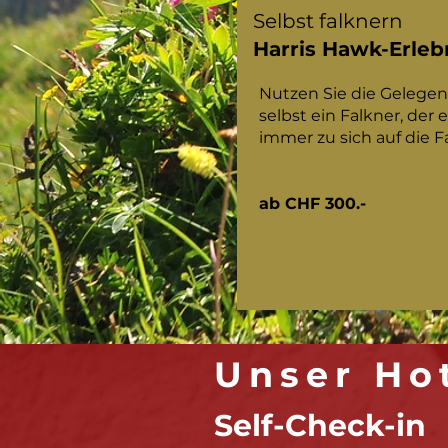
Selbst falknern
Harris Hawk
-Erleb
Nutzen Sie die Gelegen
selbst ein Falkner, der
immer zu sich auf die Fa
ab CHF 300.-
Unser Hot
Self-Check-in